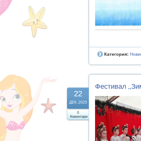
Категория:
Нови
Фестивал „Зи
22
ДЕК..2025
0
Коментари