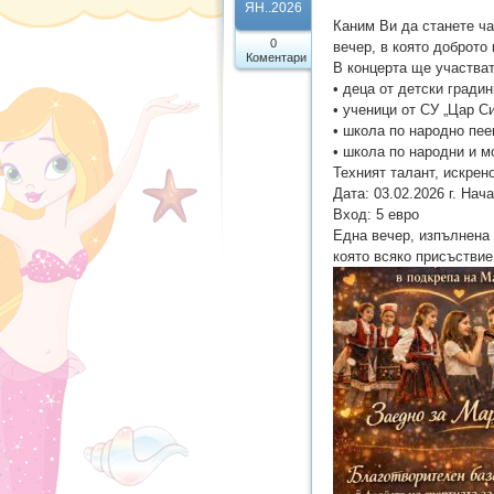
ЯН..2026
Каним Ви да станете ча
0
вечер, в която доброто
Коментари
В концерта ще участват
• деца от детски гради
• ученици от СУ „Цар С
• школа по народно пе
• школа по народни и м
Техният талант, искрен
Дата: 03.02.2026 г. Нач
Вход: 5 евро
Една вечер, изпълнена 
която всяко присъствие