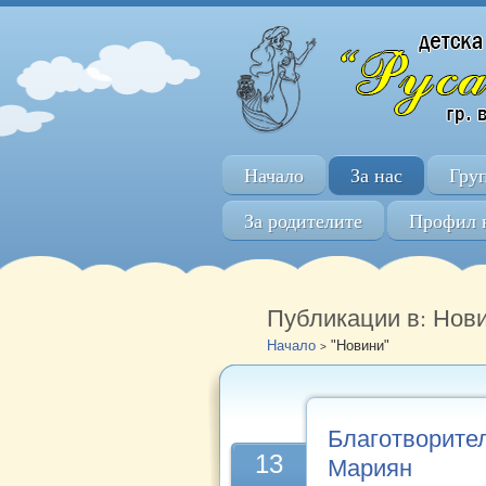
Начало
За нас
Гру
За родителите
Профил 
Публикации в: Нови
Начало
"Новини"
>
Благотворител
13
Мариян