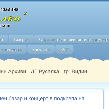
пи
Галерия
Образователни дейности и докумен
на купувача
Контакти
БДП
ни Архиви - ДГ Русалка - гр. Видин
ен базар и концерт в подкрепа на