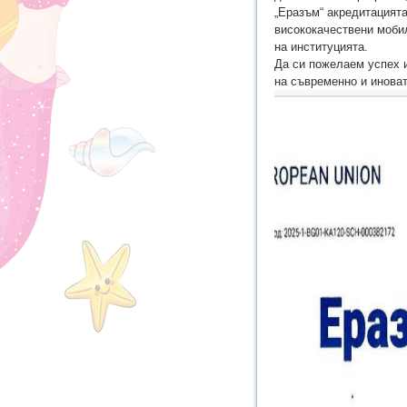
„Еразъм“ акредитацият
висококачествени мобил
на институцията.
Да си пожелаем успех и
на съвременно и инова