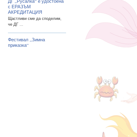
ДГ „Русалка“ е удостоена
с ЕРАЗЪМ
АКРЕДИТАЦИЯ
Щастливи сме да споделим,
че ДГ ...
Фестивал „Зимна
приказка“