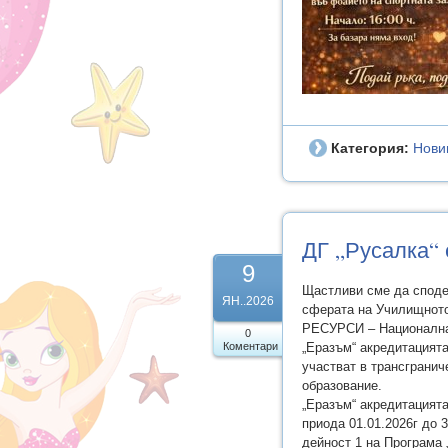
Категория:
Нови
ДГ „Русалка
9
Щастливи сме да спод
ЯН..2026
сферата на Училищно
РЕСУРСИ – Национална 
0
Коментари
„Еразъм“ акредитацият
участват в трансгранич
образование.
„Еразъм“ акредитацията
приода 01.01.2026г до 
дейност 1 на Програма 