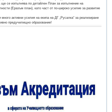
а ще се изпълнява по детайлен План за изпълнение на
ности (Еразъм план), като част от по-широко усилие за развитие
 много активни усилия на екипа на ДГ „Русалка“ за реализиране
тивно предучилищно образование!