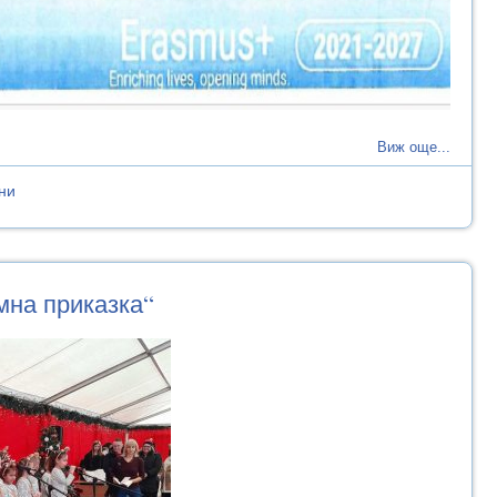
Виж още...
ни
мна приказка“