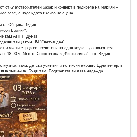
ст от благотворителен базар и концерт в подкрепа на Мариян –
 има глас, а надеждата излиза на сцена.
:
ни от Община Видин
имеон Велики“,
ене към АНПТ “Дунав”
одерни танци към НЧ “Светъл ден”
ост и чисти сърца са посветени на една кауза – да помогнем.
ало: 18:00 ч. Място: Спортна зала „Фестивална“ – гр. Видин
с музика, танц, детски усмивки и истински емоции. Една вечер, в
 има значение. Бъди там. Подкрепата ти дава надежда.