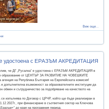
Виж още...
ни
“ е удостоена с ЕРАЗЪМ АКРЕДИТАЦИЯ
елим, че ДГ „Русалка“ е удостоена с ЕРАЗЪМ АКРЕДИТАЦИЯ в
то образование от ЦЕНТЪР ЗА РАЗВИТИЕ НА ЧОВЕШКИТЕ
агенция на Република България на Европейската комисия!
а е допълнителна възможност за образователните институции да
ен обмен и сътрудничество за подобряване на качеството на
 се изпълнява по Договор с ЦРЧР, който ще бъде реализиран в
31.12.2027г., при финансиране в съответния сектор на Ключова
„Еразъм+“ до края на програмния период.