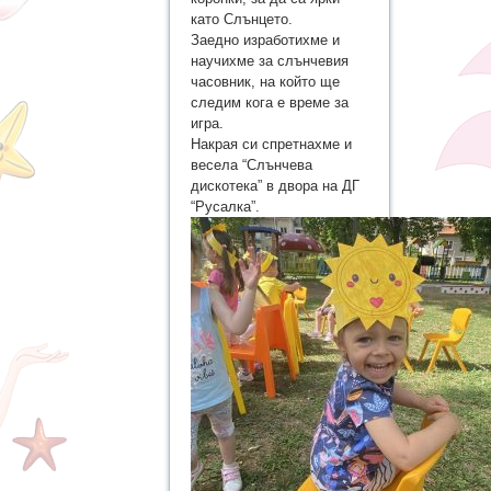
като Слънцето.
Заедно изработихме и
научихме за слънчевия
часовник, на който ще
следим кога е време за
игра.
Накрая си спретнахме и
весела “Слънчева
дискотека” в двора на ДГ
“Русалка”.