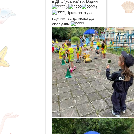
в ДГ „Русалка“ гр. Видин
„Правилата да
научим, за да може да
сполучим“