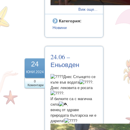
Виж още...
Категория:
Новини
24.06 –
24
Еньовден
ЮНИ.2024
Днес Слънцето се
0
къпе във водата
.
Коментари
Днес лековита е росата
.
И билките са с магична
сила
,
венец от здраве
природата българска ни е
дарила!