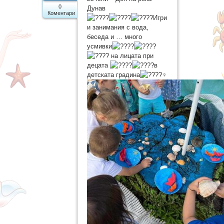
Допълнителни услуги
0
Дунав
Коментари
Игри
За родителите
и занимания с вода,
беседа и … много
Профил на купувача
усмивки
на лицата при
Контакти
децата
в
детската градина
БДП