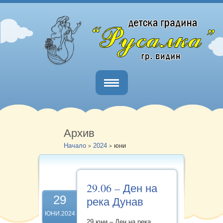
Начало
За нас
Архив
Начало
2024
юни
>
>
Групи
Галерия
29.06 – Ден на
Образователни дейности и
29
река Дунав
документи
ЮНИ.2024
29 юни – Ден на река