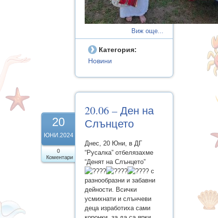
Виж още...
Категория:
Новини
20.06 – Ден на
20
Слънцето
ЮНИ.2024
Днес, 20 Юни, в ДГ
0
“Русалка” отбелязахме
Коментари
“Денят на Слънцето”
с
разнообразни и забавни
дейности. Всички
усмихнати и слънчеви
деца изработиха сами
коронки, за да са ярки